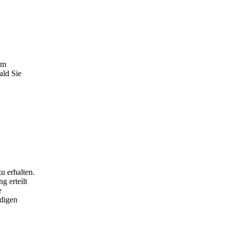
em
ald Sie
u erhalten.
g erteilt
e
ndigen