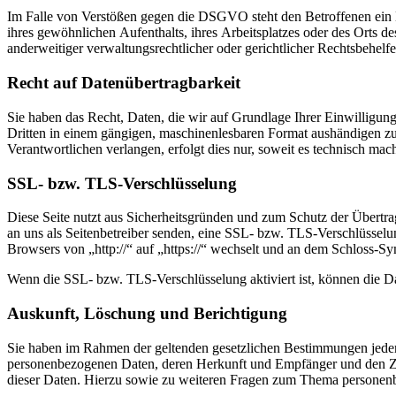
Im Falle von Verstößen gegen die DSGVO steht den Betroffenen ein B
ihres gewöhnlichen Aufenthalts, ihres Arbeitsplatzes oder des Orts 
anderweitiger verwaltungsrechtlicher oder gerichtlicher Rechtsbehelfe
Recht auf Daten­übertrag­barkeit
Sie haben das Recht, Daten, die wir auf Grundlage Ihrer Einwilligung 
Dritten in einem gängigen, maschinenlesbaren Format aushändigen zu 
Verantwortlichen verlangen, erfolgt dies nur, soweit es technisch mach
SSL- bzw. TLS-Verschlüsselung
Diese Seite nutzt aus Sicherheitsgründen und zum Schutz der Übertrag
an uns als Seitenbetreiber senden, eine SSL- bzw. TLS-Verschlüsselun
Browsers von „http://“ auf „https://“ wechselt und an dem Schloss-Sy
Wenn die SSL- bzw. TLS-Verschlüsselung aktiviert ist, können die Dat
Auskunft, Löschung und Berichtigung
Sie haben im Rahmen der geltenden gesetzlichen Bestimmungen jederz
personenbezogenen Daten, deren Herkunft und Empfänger und den Zw
dieser Daten. Hierzu sowie zu weiteren Fragen zum Thema personenb