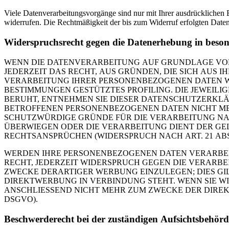
Viele Datenverarbeitungsvorgänge sind nur mit Ihrer ausdrücklichen Ei
widerrufen. Die Rechtmäßigkeit der bis zum Widerruf erfolgten Daten
Widerspruchsrecht gegen die Datenerhebung in beso
WENN DIE DATENVERARBEITUNG AUF GRUNDLAGE VON AR
JEDERZEIT DAS RECHT, AUS GRÜNDEN, DIE SICH AUS 
VERARBEITUNG IHRER PERSONENBEZOGENEN DATEN WID
BESTIMMUNGEN GESTÜTZTES PROFILING. DIE JEWEIL
BERUHT, ENTNEHMEN SIE DIESER DATENSCHUTZERKLÄ
BETROFFENEN PERSONENBEZOGENEN DATEN NICHT MEH
SCHUTZWÜRDIGE GRÜNDE FÜR DIE VERARBEITUNG NACH
ÜBERWIEGEN ODER DIE VERARBEITUNG DIENT DER G
RECHTSANSPRÜCHEN (WIDERSPRUCH NACH ART. 21 ABS.
WERDEN IHRE PERSONENBEZOGENEN DATEN VERARBEIT
RECHT, JEDERZEIT WIDERSPRUCH GEGEN DIE VERARB
ZWECKE DERARTIGER WERBUNG EINZULEGEN; DIES GILT
DIREKTWERBUNG IN VERBINDUNG STEHT. WENN SIE 
ANSCHLIESSEND NICHT MEHR ZUM ZWECKE DER DIREK
DSGVO).
Beschwerde­recht bei der zuständigen Aufsichts­behörd