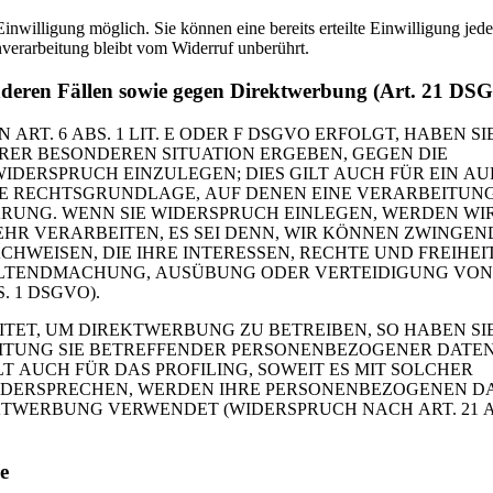
nwilligung möglich. Sie können eine bereits erteilte Einwilligung jede
verarbeitung bleibt vom Widerruf unberührt.
nderen Fällen sowie gegen Direktwerbung (Art. 21 DS
T. 6 ABS. 1 LIT. E ODER F DSGVO ERFOLGT, HABEN SI
IHRER BESONDEREN SITUATION ERGEBEN, GEGEN DIE
ERSPRUCH EINZULEGEN; DIES GILT AUCH FÜR EIN AUF
IGE RECHTSGRUNDLAGE, AUF DENEN EINE VERARBEITUN
RUNG. WENN SIE WIDERSPRUCH EINLEGEN, WERDEN WIR
R VERARBEITEN, ES SEI DENN, WIR KÖNNEN ZWINGEN
WEISEN, DIE IHRE INTERESSEN, RECHTE UND FREIHEI
ELTENDMACHUNG, AUSÜBUNG ODER VERTEIDIGUNG VON
 1 DSGVO).
ET, UM DIREKTWERBUNG ZU BETREIBEN, SO HABEN SI
EITUNG SIE BETREFFENDER PERSONENBEZOGENER DATE
 AUCH FÜR DAS PROFILING, SOWEIT ES MIT SOLCHER
WIDERSPRECHEN, WERDEN IHRE PERSONENBEZOGENEN D
TWERBUNG VERWENDET (WIDERSPRUCH NACH ART. 21 A
e