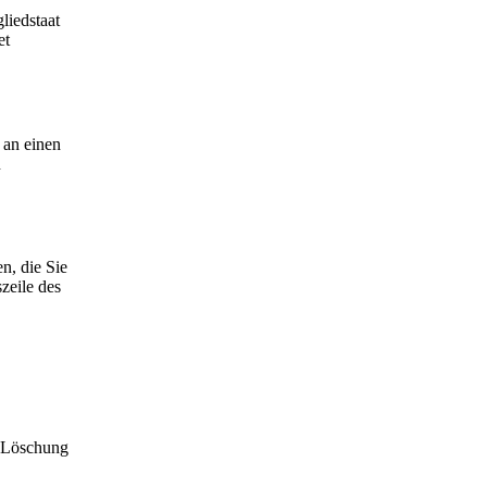
liedstaat
et
 an einen
n
n, die Sie
zeile des
r Löschung