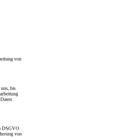
rbeitung von
uns, bis
rarbeitung
 Daten
t. a DSGVO
cherung von