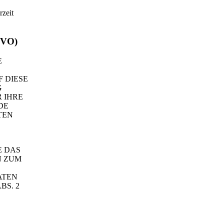
rzeit
GVO)
E
 DIESE
G
 IHRE
DE
TEN
E DAS
N ZUM
ATEN
BS. 2