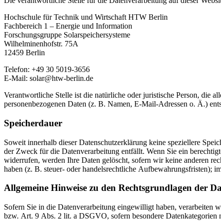
Die verantwortliche Stelle für die Datenverarbeitung auf dieser Websit
Hochschule für Technik und Wirtschaft HTW Berlin
Fachbereich 1 – Energie und Information
Forschungsgruppe Solarspeichersysteme
Wilhelminenhofstr. 75A
12459 Berlin
Telefon: +49 30 5019-3656
E-Mail: solar@htw-berlin.de
Verantwortliche Stelle ist die natürliche oder juristische Person, di
personenbezogenen Daten (z. B. Namen, E-Mail-Adressen o. Ä.) ents
Speicherdauer
Soweit innerhalb dieser Datenschutzerklärung keine speziellere Spei
der Zweck für die Datenverarbeitung entfällt. Wenn Sie ein berechti
widerrufen, werden Ihre Daten gelöscht, sofern wir keine anderen re
haben (z. B. steuer- oder handelsrechtliche Aufbewahrungsfristen); im
Allgemeine Hinweise zu den Rechtsgrundlagen der Da
Sofern Sie in die Datenverarbeitung eingewilligt haben, verarbeiten
bzw. Art. 9 Abs. 2 lit. a DSGVO, sofern besondere Datenkategorien 