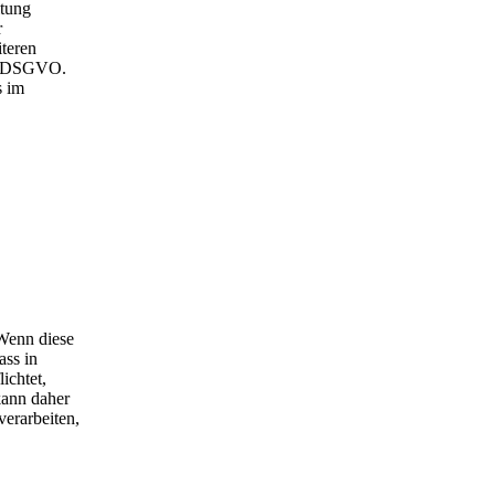
itung
r
teren
. c DSGVO.
s im
 Wenn diese
ass in
ichtet,
kann daher
erarbeiten,