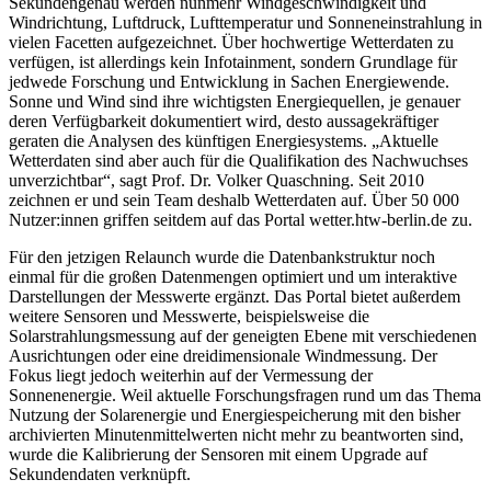
Sekundengenau werden nunmehr Windgeschwindigkeit und
Windrichtung, Luftdruck, Lufttemperatur und Sonneneinstrahlung in
vielen Facetten aufgezeichnet. Über hochwertige Wetterdaten zu
verfügen, ist allerdings kein Infotainment, sondern Grundlage für
jedwede Forschung und Entwicklung in Sachen Energiewende.
Sonne und Wind sind ihre wichtigsten Energiequellen, je genauer
deren Verfügbarkeit dokumentiert wird, desto aussagekräftiger
geraten die Analysen des künftigen Energiesystems. „Aktuelle
Wetterdaten sind aber auch für die Qualifikation des Nachwuchses
unverzichtbar“, sagt Prof. Dr. Volker Quaschning. Seit 2010
zeichnen er und sein Team deshalb Wetterdaten auf. Über 50 000
Nutzer:innen griffen seitdem auf das Portal wetter.htw-berlin.de zu.
Für den jetzigen Relaunch wurde die Datenbankstruktur noch
einmal für die großen Datenmengen optimiert und um interaktive
Darstellungen der Messwerte ergänzt. Das Portal bietet außerdem
weitere Sensoren und Messwerte, beispielsweise die
Solarstrahlungsmessung auf der geneigten Ebene mit verschiedenen
Ausrichtungen oder eine dreidimensionale Windmessung. Der
Fokus liegt jedoch weiterhin auf der Vermessung der
Sonnenenergie. Weil aktuelle Forschungsfragen rund um das Thema
Nutzung der Solarenergie und Energiespeicherung mit den bisher
archivierten Minutenmittelwerten nicht mehr zu beantworten sind,
wurde die Kalibrierung der Sensoren mit einem Upgrade auf
Sekundendaten verknüpft.