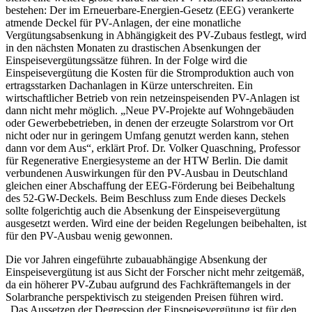
bestehen: Der im Erneuerbare-Energien-Gesetz (EEG) verankerte
atmende Deckel für PV-Anlagen, der eine monatliche
Vergütungsabsenkung in Abhängigkeit des PV-Zubaus festlegt, wird
in den nächsten Monaten zu drastischen Absenkungen der
Einspeisevergütungssätze führen. In der Folge wird die
Einspeisevergütung die Kosten für die Stromproduktion auch von
ertragsstarken Dachanlagen in Kürze unterschreiten. Ein
wirtschaftlicher Betrieb von rein netzeinspeisenden PV-Anlagen ist
dann nicht mehr möglich. „Neue PV-Projekte auf Wohngebäuden
oder Gewerbebetrieben, in denen der erzeugte Solarstrom vor Ort
nicht oder nur in geringem Umfang genutzt werden kann, stehen
dann vor dem Aus“, erklärt Prof. Dr. Volker Quaschning, Professor
für Regenerative Energiesysteme an der HTW Berlin. Die damit
verbundenen Auswirkungen für den PV-Ausbau in Deutschland
gleichen einer Abschaffung der EEG-Förderung bei Beibehaltung
des 52-GW-Deckels. Beim Beschluss zum Ende dieses Deckels
sollte folgerichtig auch die Absenkung der Einspeisevergütung
ausgesetzt werden. Wird eine der beiden Regelungen beibehalten, ist
für den PV-Ausbau wenig gewonnen.
Die vor Jahren eingeführte zubauabhängige Absenkung der
Einspeisevergütung ist aus Sicht der Forscher nicht mehr zeitgemäß,
da ein höherer PV-Zubau aufgrund des Fachkräftemangels in der
Solarbranche perspektivisch zu steigenden Preisen führen wird.
„Das Aussetzen der Degression der Einspeisevergütung ist für den