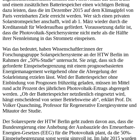
und einem zusätzlichen Batteriespeicher einen wichtigen Beitrag
dazu leisten, dass die im Dezember 2015 auf dem Klimagipfel von
Paris vereinbarten Ziele erreicht werden. Wer sich einen privaten
Solarstromspeicher anschafft, wird ab 1. März wieder durch die
Kreditanstalt für Wiederaufbau gefördert. Voraussetzung dafür ist,
dass die Photovoltaik-Speichersysteme nicht mehr als die Hälfte
ihrer Nennleistung in das Stromnetz einspeisen.
Was das bedeutet, haben Wissenschaftler:innen der
Forschungsgruppe Solarspeichersysteme an der HTW Berlin im
Rahmen der „50%-Studie“ untersucht. Sie zeigt, dass sich die
geforderte Einspeisebegrenzung mit einem prognosebasierten
Energiemanagement weitgehend ohne die Abregelung der
Solarleistung erzielen lässt. Wird der Batteriespeicher ohne
Einbindung von Prognosen frühzeitig geladen, müssen im Mittel
rund acht Prozent des jährlichen Photovoltaik-Ertrags abgeregelt
werden. „Ob der Batteriespeicher netzdienlich eingesetzt wird,
hängt entscheidend von seiner Betriebsweise ab“, erklärt Prof. Dr.
Volker Quaschning, Professor für Regenerative Energiesysteme und
Mitautor der Studie.
Der Solarexperte der HTW Berlin geht zudem davon aus, dass die
Bundesregierung eine Anhebung der Ausbauziele des Erneuerbare-
Energien-Gesetzes (EEG) für die Photovoltaik plant, da die 50%-
Einspeisebegrenzung sonst wenig sinnvoll ist. Im Jahr 2015 wurden