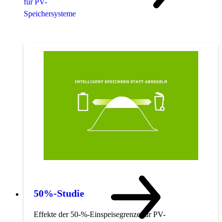
für PV-
Speichersysteme
50%-Studie
Effekte der 50-%-Einspeisegrenze für PV-