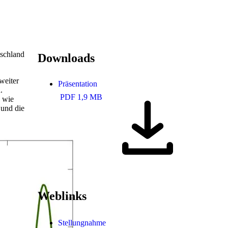
tschland
Downloads
weiter
Präsentation
.
PDF 1,9 MB
n wie
 und die
Weblinks
Stellungnahme