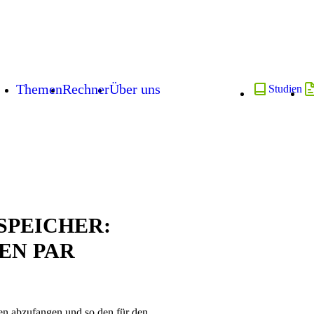
Themen
Rechner
Über uns
Studien
SPEICHER:
EN PAR
en abzufangen und so den für den