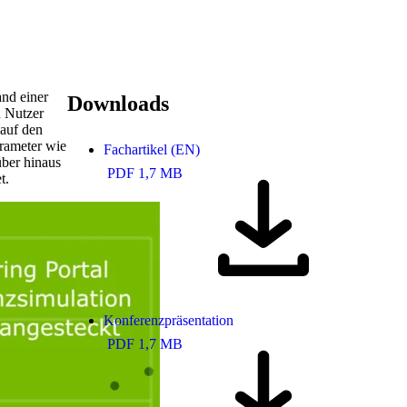
and einer
Downloads
n Nutzer
 auf den
arameter wie
Fachartikel (EN)
über hinaus
PDF 1,7 MB
t.
Konferenzpräsentation
PDF 1,7 MB