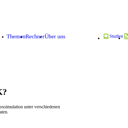
Themen
Rechner
Über uns
Studien
K?
boxsimulation unter verschiedenen
aten.