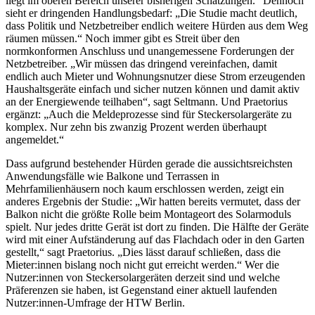
liegt im oberen Bereich unserer bisherigen Schätzungen.“ Dennoch
sieht er dringenden Handlungsbedarf: „Die Studie macht deutlich,
dass Politik und Netzbetreiber endlich weitere Hürden aus dem Weg
räumen müssen.“ Noch immer gibt es Streit über den
normkonformen Anschluss und unangemessene Forderungen der
Netzbetreiber. „Wir müssen das dringend vereinfachen, damit
endlich auch Mieter und Wohnungsnutzer diese Strom erzeugenden
Haushaltsgeräte einfach und sicher nutzen können und damit aktiv
an der Energiewende teilhaben“, sagt Seltmann. Und Praetorius
ergänzt: „Auch die Meldeprozesse sind für Steckersolargeräte zu
komplex. Nur zehn bis zwanzig Prozent werden überhaupt
angemeldet.“
Dass aufgrund bestehender Hürden gerade die aussichtsreichsten
Anwendungsfälle wie Balkone und Terrassen in
Mehrfamilienhäusern noch kaum erschlossen werden, zeigt ein
anderes Ergebnis der Studie: „Wir hatten bereits vermutet, dass der
Balkon nicht die größte Rolle beim Montageort des Solarmoduls
spielt. Nur jedes dritte Gerät ist dort zu finden. Die Hälfte der Geräte
wird mit einer Aufständerung auf das Flachdach oder in den Garten
gestellt,“ sagt Praetorius. „Dies lässt darauf schließen, dass die
Mieter:innen bislang noch nicht gut erreicht werden.“ Wer die
Nutzer:innen von Steckersolargeräten derzeit sind und welche
Präferenzen sie haben, ist Gegenstand einer aktuell laufenden
Nutzer:innen-Umfrage der HTW Berlin.