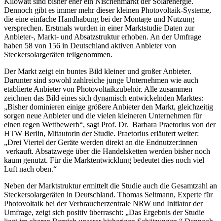
Kilowatt sind bisher eher ein Nischenmarkt der Solarenergie.
Dennoch gibt es immer mehr dieser kleinen Photovoltaik-Systeme,
die eine einfache Handhabung bei der Montage und Nutzung
versprechen. Erstmals wurden in einer Marktstudie Daten zur
Anbieter-, Markt- und Absatzstruktur erhoben. An der Umfrage
haben 58 von 156 in Deutschland aktiven Anbieter von
Steckersolargeräten teilgenommen.
Der Markt zeigt ein buntes Bild kleiner und großer Anbieter.
Darunter sind sowohl zahlreiche junge Unternehmen wie auch
etablierte Anbieter von Photovoltaikzubehör. Alle zusammen
zeichnen das Bild eines sich dynamisch entwickelnden Marktes:
„Bisher dominieren einige größere Anbieter den Markt, gleichzeitig
sorgen neue Anbieter und die vielen kleineren Unternehmen für
einen regen Wettbewerb“, sagt Prof. Dr. Barbara Praetorius von der
HTW Berlin, Mitautorin der Studie. Praetorius erläutert weiter:
„Drei Viertel der Geräte werden direkt an die Endnutzer:innen
verkauft. Absatzwege über die Handelsketten werden bisher noch
kaum genutzt. Für die Marktentwicklung bedeutet dies noch viel
Luft nach oben.“
Neben der Marktstruktur ermittelt die Studie auch die Gesamtzahl an
Steckersolargeräten in Deutschland. Thomas Seltmann, Experte für
Photovoltaik bei der Verbraucherzentrale NRW und Initiator der
Umfrage, zeigt sich positiv überrascht: „Das Ergebnis der Studie