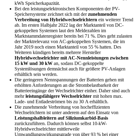
kWh Speicher­kapazität.
Bei den leistungselektronischen Komponenten der PV-
Speichersysteme zeichnet sich mit der
zunehmenden
Verbreitung von Hybridwechselrichtern
ein weiterer Trend
ab. Im ersten Halbjahr 2022 lag der Marktanteil von DC-
gekoppelten Systemen laut den Meldezahlen im
Marktstammdatenregister bereits bei 71 %. Dies geht zulasten
der Marktrelevanz von AC-gekoppelten Systemen, die im
Jahr 2019 noch einen Marktanteil von 55 % hatten. Des
Weiteren kündigen bereits mehrere Hersteller
Hybridwechselrichter mit AC-Nennleistungen zwischen
15 kW und 30 kW
an, sodass DC-gekoppelte
Systemlösungen demnächst auch für größere PV-Anlagen
erhältlich sein werden.
Die geringeren Nennspannungen der Batterien gehen mit
erhöhten Anforderungen an die Strombelastbarkeit der
Batterieeingänge der Wechselrichter einher. Daher sind auch
mehr
leistungsfähigere Wechselrichter
mit hohen max.
Lade- und Entladeströmen bis zu 30 A erhältlich.
Die zunehmende Verbreitung von hocheffizienten
Wechselrichtern ist unter anderem auf den Einsatz von
Leistungshalbleitern auf Siliziumkarbid-Basis
zurückzuführen. Dadurch können selbst 10-kW-
Hybridwechselrichter mittlerweile
Umwandlungswirkungsgrade von über 93 % bei einer