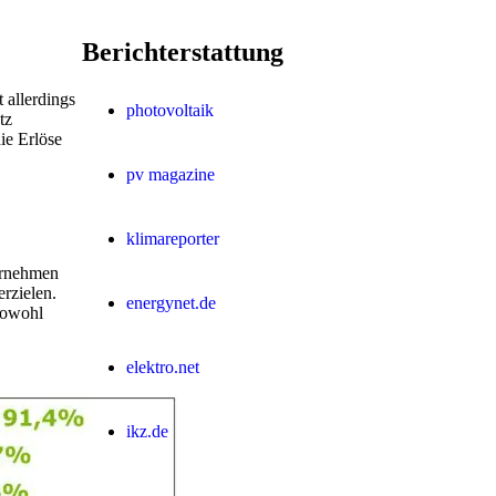
Berichterstattung
 allerdings
photovoltaik
tz
ie Erlöse
pv magazine
klimareporter
ternehmen
rzielen.
energynet.de
 sowohl
elektro.net
ikz.de