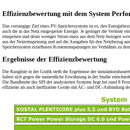
Effizienzbewertung mit dem System Perfo
Das vorrangige Ziel eines PV-Speichersystems ist es, den Energiebez
auch die in das Netz eingespeiste Energie. Je geringer die Verluste e
einspeisen und desto weniger Strom muss aus dem Netz bezogen werde
aus der Netzeinspeisung und auf die Ausgaben für den Netzbezug au
Speichersystem erzielbaren Kosteneinsparungen ins Verhältnis zu dem
Ergebnisse der Effizienzbewertung
Die Rangliste in der Grafik stellt die Ergebnisse der simulationsb
haben sich gegen die namentliche Erwähnung in der Studie entschied
Die Bandbreite des SPI der analysierten Systeme liegt bei rund 8 Pro
effiziente als auch ineffiziente Geräte mit AC- und DC-Anbindung des