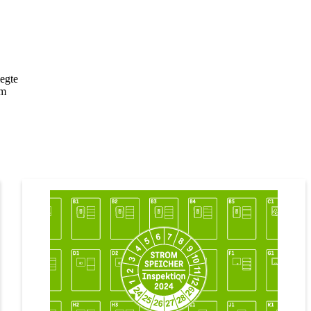
egte
im