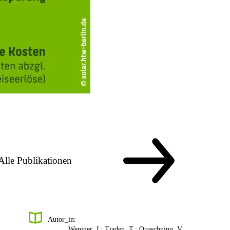
Alle Publikationen
Autor_in:
Weniger, J.; Tjaden, T.; Quaschning, V.