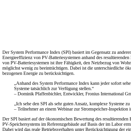
Der System Performance Index (SPI) basiert im Gegensatz zu andere
Energieeffizienz von PV-Batteriesystemen anhand des resultierenden
von PV-Batteriesystemen ist ihre Fähigkeit, den Netzbezug von Wo
möglichst wenig zu beeinträchtigen. Dabei ist die unterschiedliche ö
bezogenen Energie zu berücksichtigen.
„Anhand des System Performance Index kann jeder sofort sehen,
Systeme tatsächlich zur Verfügung stellen.“
– Dominik Pfaffenbichler, Entwickler,
Fronius International 
„Ich sehe den SPI als sehr guten Ansatz, komplexe Systeme zu
– Teilnehmer an einem Webinar zur Stromspeicher-Inspektion
Der SPI basiert auf der ökonomischen Bewertung des resultierenden 
PV-Speichersystems im Referenzgebäude auf Basis der im Labor ermit
Dabei wird das reale Betriebsverhalten unter Berücksichtigung der ei