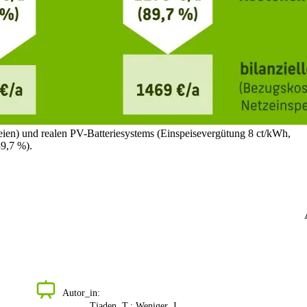
reien) und realen PV-Batteriesystems (Einspeisevergütung 8 ct/kWh,
9,7 %).
Autor_in:
Tjaden, T.; Weniger, J.