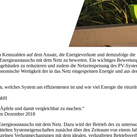
n Kennzahlen auf dem Ansatz, die Energieverluste und demzufolge die
 Energieaustauschs mit dem Netz zu bewerten. Ein wichtiges Bewertun
hngebäuden zu reduzieren und zudem die Netzeinspeisung des PV-Syst
konomische Wertigkeit der in das Netz eingespeisten Energie und aus d
 welches System am effizientesten ist und wie viel Energie die einzel
GmbH
 Äpfeln und damit vergleichbar zu machen.“
 im Dezember 2018
Energieaustauschs mit dem Netz. Dazu wird der Betrieb des zu unters
telten Systemeigenschaften zunächst über den Zeitraum von einem Jahr
nzelnen Verlustmechanismen mit dem idealen, verlustfreien Betriebsver