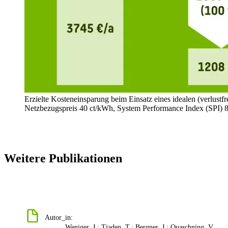
Erzielte Kosteneinsparung beim Einsatz eines idealen (verlustf
Netzbezugspreis 40 ct/kWh, System Performance Index (SPI) 8
Weitere Publikationen
Autor_in:
Weniger, J.; Tjaden, T.; Bergner, J.; Quaschning, V.