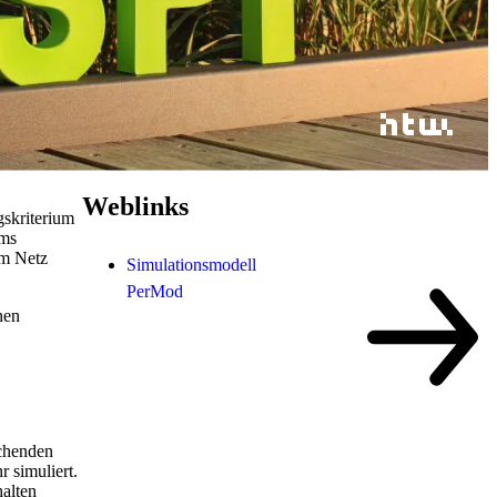
Weblinks
gskriterium
ems
em Netz
Simulationsmodell
PerMod
nen
uchenden
 simuliert.
halten