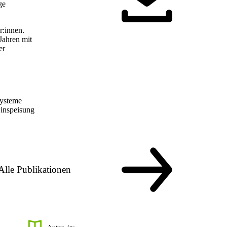
ge
r:innen.
Jahren mit
er
systeme
Einspeisung
Alle Publikationen