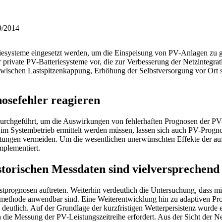
9/2014
iesysteme eingesetzt werden, um die Einspeisung von PV-Anlagen zu g
ür private PV-Batteriesysteme vor, die zur Verbesserung der Netzintegra
wischen Lastspitzenkappung, Erhöhung der Selbstversorgung vor Ort 
osefehler reagieren
 durchgeführt, um die Auswirkungen von fehlerhaften Prognosen der P
e im Systembetrieb ermittelt werden müssen, lassen sich auch PV-Progn
istungen vermeiden. Um die wesentlichen unerwünschten Effekte der au
mplementiert.
istorischen Messdaten sind vielversprechend
stprognosen auftreten. Weiterhin verdeutlich die Untersuchung, dass m
zmethode anwendbar sind. Eine Weiterentwicklung hin zu adaptiven Pr
g deutlich. Auf der Grundlage der kurzfristigen Wetterpersistenz wurde 
h die Messung der PV-Leistungszeitreihe erfordert. Aus der Sicht der Ne