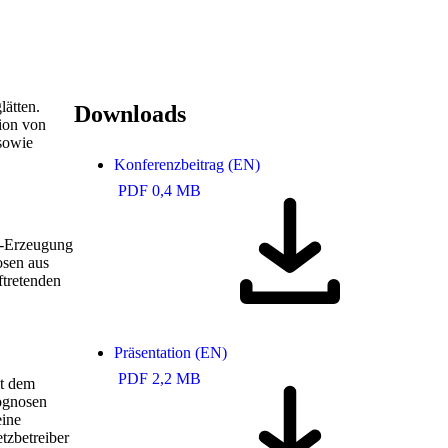
lätten.
Downloads
tion von
sowie
Konferenzbeitrag (EN)
PDF 0,4 MB
V-Erzeugung
osen aus
ftretenden
Präsentation (EN)
PDF 2,2 MB
it dem
ognosen
eine
tzbetreiber