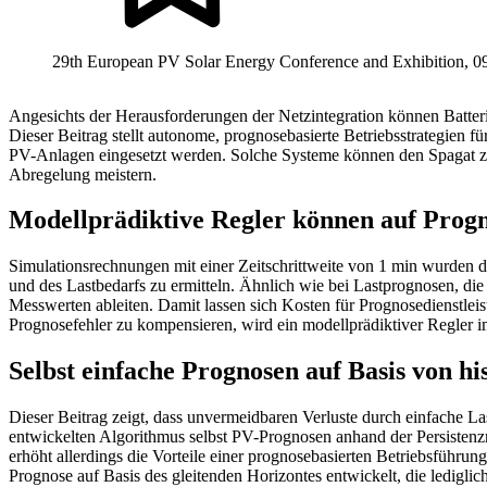
29th European PV Solar Energy Conference and Exhibition, 0
Angesichts der Herausforderungen der Netzintegration können Batter
Dieser Beitrag stellt autonome, prognosebasierte Betriebsstrategien f
PV-Anlagen eingesetzt werden. Solche Systeme können den Spagat z
Abregelung meistern.
Modellprädiktive Regler können auf Progn
Simulationsrechnungen mit einer Zeitschrittweite von 1 min wurden
und des Lastbedarfs zu ermitteln. Ähnlich wie bei Lastprognosen, di
Messwerten ableiten. Damit lassen sich Kosten für Prognosedienstle
Prognosefehler zu kompensieren, wird ein modellprädiktiver Regler i
Selbst einfache Prognosen auf Basis von h
Dieser Beitrag zeigt, dass unvermeidbaren Verluste durch einfache La
entwickelten Algorithmus selbst PV-Prognosen anhand der Persisten
erhöht allerdings die Vorteile einer prognosebasierten Betriebsführun
Prognose auf Basis des gleitenden Horizontes entwickelt, die lediglic