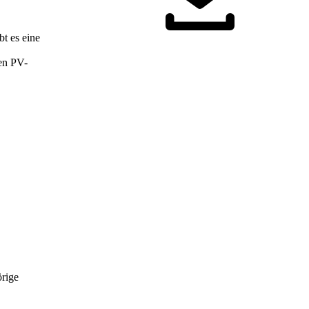
t es eine
den PV-
örige