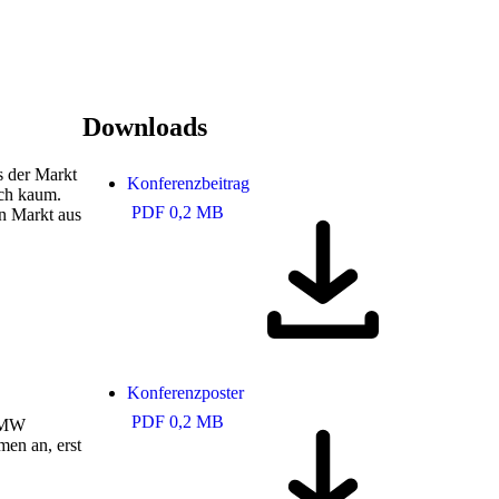
Downloads
s der Markt
Konferenzbeitrag
och kaum.
PDF 0,2 MB
en Markt aus
Konferenzposter
PDF 0,2 MB
6 MW
men an, erst