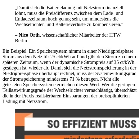
„Damit sich die Batterieladung mit Netzstrom finanziell
lohnt, muss die Preisdifferenz zwischen dem Lade- und
Entladezeitraum hoch genug sein, um mindestens die
Wechselrichter- und Batterieverluste zu kompensieren.“
–
Nico Orth
, wissenschaftlicher Mitarbeiter der HTW
Berlin
Ein Beispiel: Ein Speichersystem nimmt in einer Niedrig­preisphase
Strom aus dem Netz für 25 ct/kWh auf und gibt den Strom zu einem
späteren Zeitraum, wenn der dynamische Strompreis auf 35 ct/kWh
gestiegen ist, wieder ab. Damit sich die Netzstromspeicherung in der
Niedrigpreis­phase überhaupt rechnet, muss der Systemwirkungsgrad
der Strom­speicherung mindestens 71 % betragen. Nicht alle
getesteten Speicher­systeme erreichen diesen Wert. Wer die geringen
Teillast­wirkungsgrade der Wechselrichter vernachlässigt, überschätzt
die in der Praxis realisier­baren Einsparungen der preisoptimierten
Ladung mit Netzstrom.