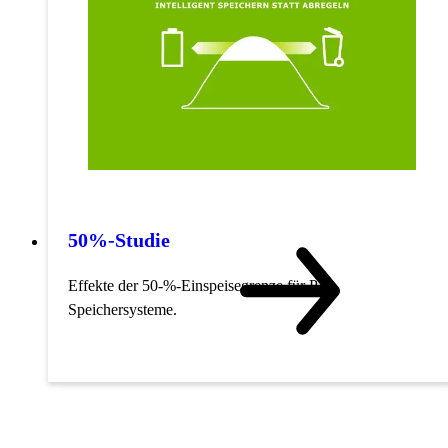
50%-Studie
Effekte der 50-%-Einspeisegrenze für PV-
Speichersysteme.