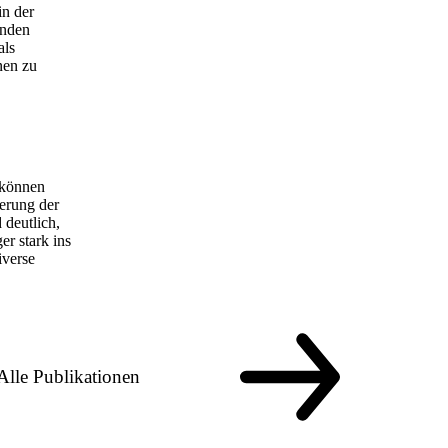
in der
enden
als
nen zu
 können
terung der
 deutlich,
er stark ins
iverse
Alle Publikationen