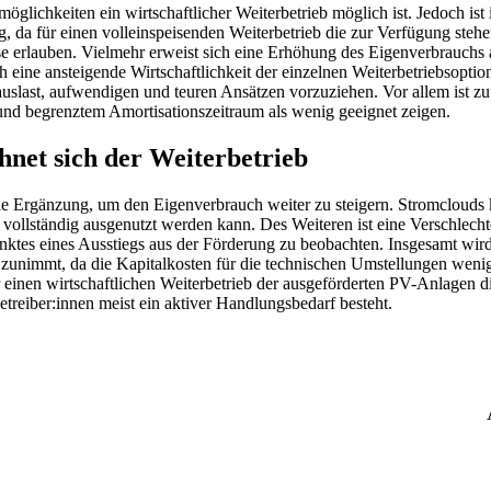
öglichkeiten ein wirtschaftlicher Weiterbetrieb möglich ist. Jedoch ist 
 da für einen volleinspeisenden Weiterbetrieb die zur Verfügung steh
erlauben. Vielmehr erweist sich eine Erhöhung des Eigenverbrauchs 
ch eine ansteigende Wirtschaftlichkeit der einzelnen Weiterbetriebsoptio
uslast, aufwendigen und teuren Ansätzen vorzuziehen. Vor allem ist zu
und begrenztem Amortisationszeitraum als wenig geeignet zeigen.
chnet sich der Weiterbetrieb
le Ergänzung, um den Eigenverbrauch weiter zu steigern. Stromclouds
vollständig ausgenutzt werden kann. Des Weiteren ist eine Verschlech
nktes eines Ausstiegs aus der Förderung zu beobachten. Insgesamt wird
g zunimmt, da die Kapitalkosten für die technischen Umstellungen wenig
einen wirtschaftlichen Weiterbetrieb der ausgeförderten PV-Anlagen d
treiber:innen meist ein aktiver Handlungsbedarf besteht.