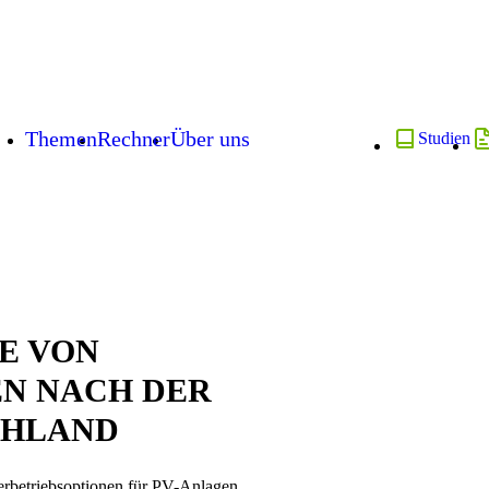
Themen
Rechner
Über uns
Studien
E VON
EN NACH DER
CHLAND
terbetriebsoptionen für PV-Anlagen