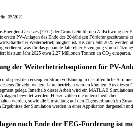
lin, 05/2021
re-Energien-Gesetzes (EEG) der Grundstein für den Aufschwung der E
ie ersten PV-Anlagen das Ende des 20-jährigen Förderungszeitraums er
irtschaftlicher Weiterbetrieb möglich ist. Bis zum Jahr 2025 werden 
 verlieren, was für das genannte Jahr einer Erzeugung von schätzung
iert bis zum Jahr 2025 etwa 2,27 Millionen Tonnen an CO
einsparen.
2
ung der Weiterbetriebsoptionen für PV-An
nd speist den erzeugten Strom vollständig in das öffentliche Stromnet
indestens für zehn weitere Jahre betrieben werden könnten. Aus diesen
ensegment gelegt. Innerhalb dieser Arbeit wird ein MATLAB Simulations
-Anlagen bewertet werden. Hierzu zählen die unterschiedlichen
halten werden, sowie die Umstellung auf den Eigenverbrauch im Zus
 Ergebnisse der Simulation werden in einer Applikation dargestellt und 
nlagen nach Ende der EEG-Förderung ist mö