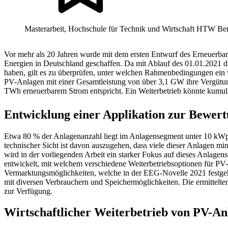
Masterarbeit, Hochschule für Technik und Wirtschaft HTW Ber
Vor mehr als 20 Jahren wurde mit dem ersten Entwurf des Erneuerba
Energien in Deutschland geschaffen. Da mit Ablauf des 01.01.2021 d
haben, gilt es zu überprüfen, unter welchen Rahmenbedingungen ein w
PV-Anlagen mit einer Gesamtleistung von über 3,1 GW ihre Vergütung
TWh erneuerbarem Strom entspricht. Ein Weiterbetrieb könnte kumul
Entwicklung einer Applikation zur Bewert
Etwa 80 % der Anlagenanzahl liegt im Anlagensegment unter 10 kWp u
technischer Sicht ist davon auszugehen, dass viele dieser Anlagen m
wird in der vorliegenden Arbeit ein starker Fokus auf dieses Anlag
entwickelt, mit welchem verschiedene Weiterbetriebsoptionen für PV
Vermarktungsmöglichkeiten, welche in der EEG-Novelle 2021 festge
mit diversen Verbrauchern und Speichermöglichkeiten. Die ermittelten
zur Verfügung.
Wirtschaftlicher Weiterbetrieb von PV-A