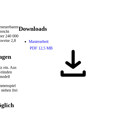
rneuerbaren
Downloads
reicht
über 240 000
sweise 2,8
Masterarbeit
PDF 12,5 MB
lagen
z ein. Aus
 Gründen
modell
ammenspiel
stehen frei
glich