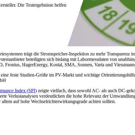
rsteller. Die Testergebnisse helfen
riesystemen trägt die Stromspeicher-Inspektion zu mehr Transparenz i
ystemanbieter beteiligten sich bislang mit Labormessdaten von unabhä
YD, Fronius, HagerEnergy, Kostal, SMA, Sonnen, Varta und Viessmann
 eine feste Studien-Größe im PV-Markt und wichtige Orientierungshilfe
mbH
rmance Index (SPI)
zeigte vielfach, dass sowohl AC- als auch DC-gek
lierte Verlustanalysen verdeutlichen die hohe Relevanz der Umwandlung
r allem auf hohe Wechselrichterwirkungsgrade achten sollten.